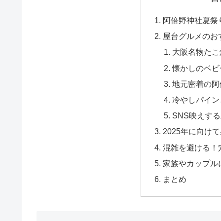
阿倍野神社夏祭り
屋台グルメのお
大阪名物たこ
懐かしのベビ
地元密着の阿
冷やしパイン
SNS映えす
2025年に向け
混雑を避ける！
家族やカップル
まとめ