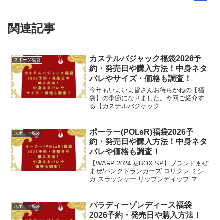
関連記事
カステルバジャック福袋2026予
スポーツ福袋
約・発売日や購入方法！中身ネタ
バレやサイズ・価格も調査！
今年もいよいよ皆さんお待ちかねの【福
袋】の季節になりました。今回ご紹介す
る【カステルバジャック
(CASTELBAJAC)】の福袋も、楽しみで
すよね。「カステルバジャック」と言え
ば、1974年に設立されたフランスのブラ
ポーラー(POLeR)福袋2026予
スポーツ福袋
ンドですが、そのデザイン...
約・発売日や購入方法！中身ネタ
バレや価格も調査！
【WARP 2024 福BOX SP】ブランドまぜ
まぜ/パンクドランカーズ ロリクレ ミシ
カ スラッシャー リップンディップ マモ
ミ トイマシーン ラーキングクラス サン
タクルーズ オベイ価格：33000円（税
別、送料別)(2023/12/...
パラディーゾレディース福袋
スポーツ福袋
2026予約・発売日や購入方法！