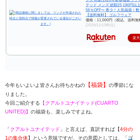
テッド メンズ 総額25,190円以
56％OFF〜 希少！人気福袋！
【送料無料】 ゴルフウェア
価格：11,000円（税込、送料無
(2026/11/10時点)
楽
【福袋】
今年もいよいよ皆さんお待ちかねの
の季節にな
りました。
今回ご紹介する
【クアルトユナイテッド(CUARTO
UNITED
)】
の福袋も、楽しみですよね。
「
クアルトユナイテッド
」と言えば、直訳すれば【
4分の
1の集合体
】という意味ですが、その意図としては、「
ゴ