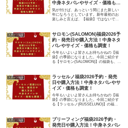
中身ネタバレやサイズ・価格も調
査！
気が付けば、あっという間にまた新しい
年になろうとしています。新年最初のお
楽しみと言えば、【福袋】ではないでし
ょうか！最近では、オンラインショップ
では、新年を待たずに、かなり早めに販
売が始まります。ゴルフやテニスをする
サロモン(SALOMON)福袋2026予
スポーツ福袋
方にはお馴染みの「パラデ...
約・発売日や購入方法！中身ネタ
バレやサイズ・価格も調査！
今年もいよいよ皆さんお待ちかねの【福
袋】の季節になりました。今回ご紹介す
る【サロモン(SALOMON)】の福袋も、楽
しみですよね。「サロモン」と言えば、
フランスのスポーツ用品製造・販売会社
ですが、個人的には「スノーボード」の
ラッセルノ福袋2026予約・発売
スポーツ福袋
イメージが強いで...
日や購入方法！中身ネタバレやサ
イズ・価格も調査！
今年もいよいよ皆さんお待ちかねの【福
袋】の季節になりました。今回ご紹介す
る【ラッセルノ(RUSSELUNO)】の福袋
も、楽しみですよね。「ラッセルノ」と
言えば、2008年に誕生した日本初のゴル
フブランドですが、ゴルフの枠を遥かに
ブリーフィング福袋2026予約・
スポーツ福袋
飛び越えた、...
発売日や購入方法！中身ネタバレ