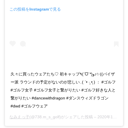
この投稿をInstagramで見る
久々に買ったウェアたち♡ 初キャップ٩(ˊᗜˋ*)و♪✨((バイザ
ー派 ラウンドの予定がないのが悲しい..( ˊ• ·̭ •̥ ) ： #ゴルフ
#ゴルフ女子 #ゴルフ女子と繋がりたい #ゴルフ好きな人と
繋がりたい #dancewithdragon #ダンスウィズドラゴン
#dwd #ゴルフウェア
なみえっ子
(@738.m_s_golf)がシェアした投稿 –
2020年10月月18日午後9時43分PDT