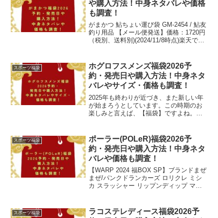
や購入方法！中身ネタバレや価格
も調査！
がまかつ 鮎ちょい運び袋 GM-2454 / 鮎友
釣り用品 【メール便発送】価格：1720円
（税別、送料別)(2024/11/8時点)楽天で購
入今年もいよいよ皆さんお待ちかねの
【福袋】の季節になりました。今回ご紹
介する【がまかつ(GAMAK...
ホグロフスメンズ福袋2026予
スポーツ福袋
約・発売日や購入方法！中身ネタ
バレやサイズ・価格も調査！
2025年も終わりが近づき、また新しい年
が始まろうとしています。この時期のお
楽しみと言えば、【福袋】ですよね。ア
ウトドアブランドの「ホグロフス」の
2026年福袋も気になるところです。「ホ
グロフス(Hoglofs)」と言えば、100年以上
ポーラー(POLeR)福袋2026予
スポーツ福袋
の歴...
約・発売日や購入方法！中身ネタ
バレや価格も調査！
【WARP 2024 福BOX SP】ブランドまぜ
まぜ/パンクドランカーズ ロリクレ ミシ
カ スラッシャー リップンディップ マモ
ミ トイマシーン ラーキングクラス サン
タクルーズ オベイ価格：33000円（税
別、送料別)(2023/12/...
ラコステレディース福袋2026予
スポーツ福袋