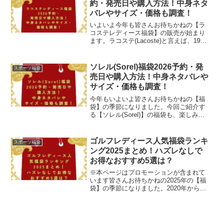
約・発売日や購入方法！中身ネタ
バレやサイズ・価格も調査！
いよいよ今年も皆さんお待ちかねの【ラ
コステレディース福袋】の販売が始まり
ます。ラコステ(Lacoste)と言えば、1933
年設立のフランスの元プロテニスプレー
ヤーであるルネ・ラコステ氏が創業した
アパレルブランドで、以前はテニスラケ
ソレル(Sorel)福袋2026予約・発
スポーツ福袋
ットも生産...
売日や購入方法！中身ネタバレや
サイズ・価格も調査！
今年もいよいよ皆さんお待ちかねの【福
袋】の季節になりました。今回ご紹介す
る【ソレル(Sorel)】の福袋も、楽しみで
すよね。「ソレル」と言えば、1962年に
設立されたカナダのシューズブランドで
すが、現在は「コロンビア・スポーツウ
ゴルフレディース人気福袋ランキ
スポーツ福袋
ェア」の傘下...
ング2025まとめ！ハズレなしで
お得なおすすめ5選は？
※本ページはプロモーションが含まれて
います皆さんお待ちかねの2025年の【福
袋】の季節になりました。2020年から続
く新型コロナの影響で、思うようにゴル
フにも行けなかった方も多かったと思い
ますが、実はゴルフ人口が増えていると
いう説もあります...