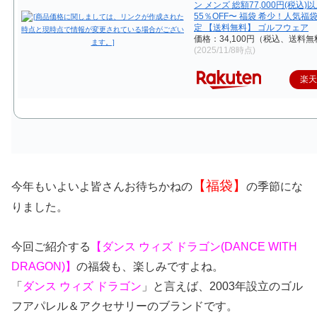
ン メンズ 総額77,000円(税込)
55％OFF〜 福袋 希少！人気福
定 【送料無料】 ゴルフウェア
価格：34,100円（税込、送料無
(2025/11/8時点)
楽
【福袋】
今年もいよいよ皆さんお待ちかねの
の季節にな
りました。
今回ご紹介する
【ダンス ウィズ ドラゴン(DANCE WITH
DRAGON
)】
の福袋も、楽しみですよね。
「
ダンス ウィズ ドラゴン
」と言えば、2003年設立のゴル
フアパレル＆アクセサリーのブランドです。