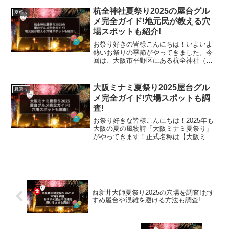
ェックしているのではないでしょうか?と
いう事で今回は、島根県出雲市で開催さ
杭全神社夏祭り2025の屋台グル
夏祭り
れる出雲神話まつ...
メ完全ガイド!地元民が教える穴
場スポットも紹介!
お祭り好きの皆様こんにちは！いよいよ
熱いお祭りの季節がやってきました。今
回は、大阪市平野区にある杭全神社（く
またじんじゃ）で毎年開催される「杭全
神社夏祭り」をご紹介していきます。
「杭全神社夏祭り」は、1000年以上の歴
大阪ミナミ夏祭り2025屋台グル
夏祭り
史を誇る伝統的なお祭り...
メ完全ガイド!穴場スポットも調
査!
お祭り好きな皆様こんにちは！2025年も
大阪の夏の風物詩「大阪ミナミ夏祭り」
がやってきます！正式名称は【大阪ミナ
ミ夏祭り2025＆中央区にぎわいスクエ
ア】で、道頓堀や難波周辺を中心に、活
気と熱気に包まれるこの祭りは、地元民
から観光客まで幅広...
西新井大師夏祭り2025の穴場を調査!おす
すめ屋台や混雑を避ける方法も調査!