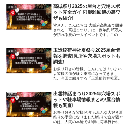
れ、地域住民や観光客で大変賑わいま
す。神輿の渡御、奉納演芸、盆踊りなど
高槻祭り2025の屋台と穴場スポ
夏祭り
の伝統行事に加えて、境...
ット完全ガイド!混雑回避の裏ワ
ザも紹介!
皆さん、こんにちは!大阪府高槻市で開催
される「高槻まつり」は、例年約15万人
が訪れる夏の一大イベントです。この記
事では、2025年の最新情報を元に、屋台
の見どころや混雑を避けられる穴場スポ
ット、地元民だからこそ知っている楽し
玉造稲荷神社夏祭り2025屋台情
夏祭り
み方まで詳しくご...
報を調査!見所や穴場スポットも
調査!
お祭り好きの皆様、こんにちは！いよい
よ皆様の血が騒ぐ季節になってきまし
た。今回ご紹介する「玉造稲荷神社夏祭
り」は大阪市中央区にある由緒ある神社
として知られている「玉造稲荷神社」
で、夏になると開催される「お祭り」で
出雲神話まつり2025年穴場スポ
夏祭り
す。この「玉造稲荷神社夏祭り...
ットや駐車場情報まとめ!屋台情
報も調査!
お祭り好きな皆様!今年もみんな大好き夏
祭りの季節になりました!祭りで血が騒ぐ
のは、人間の本能です!特に毎年行われる
地元の祭りは、祭り好きじゃ無くてもチ