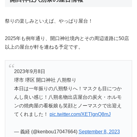
祭りの楽しみといえば、やっぱり屋台！
2025年も例年通り、開口神社境内とその周辺道路に50店
以上の屋台が軒を連ねる予定です。
2023年9月8日
堺市 堺区 開口神社 八朔祭り
本日は一年振りの八朔祭りへ！マスクも目につか
んし良い感じ！八朔名物出店屋台の炭火・ホルモ
ンの焼肉屋の看板娘も笑顔とノーマスクで出迎え
てくれました！
pic.twitter.com/XETlgnQ8mJ
— 義経 (@kenbou17047664)
September 8, 2023