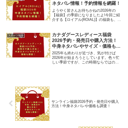
年創業のスウェーデン...
ネタバレ情報！予約情報を網羅！
ようやく皆さんお待ちかねの2026年の
【福袋】の季節になりましたよ!今回ご紹
介する【ロイアル(ROIAL)】の福袋も、楽
しみにされている方も多いのではないで
しょうか。「ロイアル」といえば、1997
年に元プロサーファーのボビークヌッド
カナダグースレディース福袋
スポーツ福袋
ソン、ケ...
2026予約・発売日や購入方法！
中身ネタバレやサイズ・価格も調
査！
2025年も終わりが近づき、気が付けば
2026年が始まろうとしています。色々忙
しい季節ですが、この時期ならではのお
楽しみと言えば、やっぱり【福袋】では
ないでしょうか。本来は、新年の風物詩
でしたが、オンラインショップの普及に
より、新年になる前...
サンライン福袋2026予約・発売日や購入
方法！中身ネタバレや価格も調査！