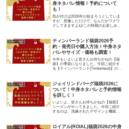
ェア」の傘下...
身ネタバレ情報！予約について
も！
気が付けば2026年が始まろうとしていま
すが、想像しただけで、なんだかワクワ
クしてきますよね!この時期のお楽しみと
言えば、やっぱり【福袋】です！アメリ
カの人気アウトドアブランド「ミステリ
ーランチ(MYSTERY RANCH)」の今年の
ティンバーランド福袋2026予
スポーツ福袋
福袋の...
約・発売日や購入方法！中身ネタ
バレやサイズ・価格も調査！
今年もいよいよ皆さんお待ちかねの【福
袋】の季節になりました。今回ご紹介す
る【ティンバーランド(Timberland)】の福
袋も、楽しみですよね。「ティンバーラ
ンド」と言えば、レザーブーツが思い浮
かびますが、ハイキングや登山などの強
ジェイリンドバーグ福袋2026に
スポーツ福袋
い味方です...
ついて！中身ネタバレと予約情報
を詳しく！
いよいよ、皆さんお待ちかねの【福袋】
シーズンがやってきました。今回ご紹介
するのは、洗練されたデザインと機能性
でゴルファーやスポーツ愛好者に愛され
る【ジェイリンドバーグ】の福袋です。
「ジェイリンドバーグ」と言えば、1996
ロイアル(ROIAL)福袋2026の中身
スポーツ福袋