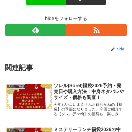
hideをフォローする
hide
関連記事
ソレル(Sorel)福袋2026予約・発
スポーツ福袋
売日や購入方法！中身ネタバレや
サイズ・価格も調査！
今年もいよいよ皆さんお待ちかねの【福
袋】の季節になりました。今回ご紹介す
る【ソレル(Sorel)】の福袋も、楽しみで
すよね。「ソレル」と言えば、1962年に
設立されたカナダのシューズブランドで
すが、現在は「コロンビア・スポーツウ
ミステリーランチ福袋2026の中
スポーツ福袋