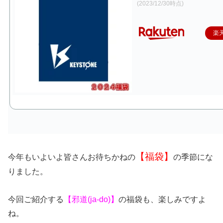
(2023/12/30時点)
楽
【福袋】
今年もいよいよ皆さんお待ちかねの
の季節にな
りました。
今回ご紹介する
【邪道(ja-do
)】
の福袋も、楽しみですよ
ね。