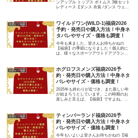
ンアップル トップス ボトムス 3枚セット
レディース【ダンス 衣装 /ダンス ウェア/
フィットネス ウェア/ヨガ ウェア/ズンバ
ウェア/スポーツ/ランニング/リトモス/ヒ
ップホップ/変形...
ワイルドワン(WILD-1)福袋2026
スポーツ福袋
予約・発売日や購入方法！中身ネ
タバレやサイズ・価格も調査！
今年も来ました、皆さんお待ちかねの
【福袋】の季節になりました！個人的に
は、様々なスポーツアウトドアブランド
やショップの【福袋】をチェックしてい
ますが、もちろん「ワイルドワン(WILD-
1)」もチェックしています。2020年には
ホグロフスメンズ福袋2026予
スポーツ福袋
「おうちキャン...
約・発売日や購入方法！中身ネタ
バレやサイズ・価格も調査！
2025年も終わりが近づき、また新しい年
が始まろうとしています。この時期のお
楽しみと言えば、【福袋】ですよね。ア
ウトドアブランドの「ホグロフス」の
2026年福袋も気になるところです。「ホ
グロフス(Hoglofs)」と言えば、100年以上
ティンバーランド福袋2026予
スポーツ福袋
の歴...
約・発売日や購入方法！中身ネタ
バレやサイズ・価格も調査！
今年もいよいよ皆さんお待ちかねの【福