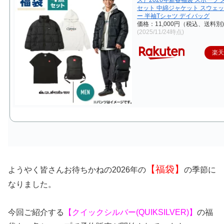
セット 中綿ジャケット スウェ
ー 半袖Tシャツ デイバッグ
価格：11,000円（税込、送料別)
(2025/11/24時点)
楽
【福袋】
ようやく皆さんお待ちかねの2026年の
の季節に
なりました。
今回ご紹介する
【クイックシルバー(QUIKSILVER)】
の福