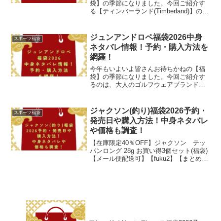
袋】の季節になりました。今回ご紹介す
る【ティンバーランド(Timberland)】の福
袋も、楽しみですよね。「ティンバーラ
ンド」と言えば、レザーブーツが思い浮
かびますが、ハイキングや登山などの強
ジュンアンドロペ福袋2026中身
スポーツ福袋
い味方です...
ネタバレ情報！予約・購入方法を
網羅！
今年もいよいよ皆さんお待ちかねの【福
袋】の季節になりました。今回ご紹介す
るのは、大人のゴルフウェアブランドと
して人気の【ジュンアンドロペ】の福袋
です！「ジュンアンドロペ」といえば、
2010年に日本で創業した、シンプルでス
ジャクソン(釣り)福袋2026予約・
スポーツ福袋
タイリッシュなデザイ...
発売日や購入方法！中身ネタバレ
や価格も調査！
【在庫限定40％OFF】ジャクソン テッ
パンロング 28g お買い得3個セット(福袋)
【メール便配送可】【fuku2】【まとめ送
料割】【bs004】価格：2,277円（税込、
送料別) (2025/11/24時点)楽天で購入今年
もいよいよ皆さ...