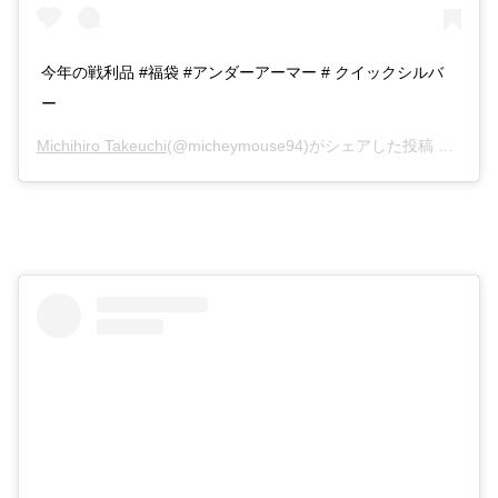
今年の戦利品 #福袋 #アンダーアーマー # クイックシルバ
ー
Michihiro Takeuchi
(@micheymouse94)がシェアした投稿 –
2019