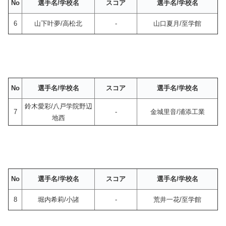
No
選手名/学校名
スコア
選手名/学校名
6
山下叶夢/高松北
-
山口夏月/至学館
No
選手名/学校名
スコア
選手名/学校名
鈴木愛彩/八戸学院野辺
7
-
金城里音/浦添工業
地西
No
選手名/学校名
スコア
選手名/学校名
8
堀内希莉/小諸
-
荒井一花/至学館