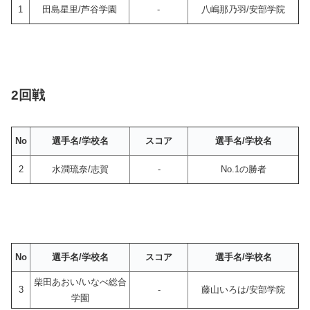
1
田島星里/芦谷学園
-
八嶋那乃羽/安部学院
2回戦
No
選手名/学校名
スコア
選手名/学校名
2
水澗琉奈/志賀
-
No.1の勝者
No
選手名/学校名
スコア
選手名/学校名
柴田あおい/いなべ総合
3
-
藤山いろは/安部学院
学園