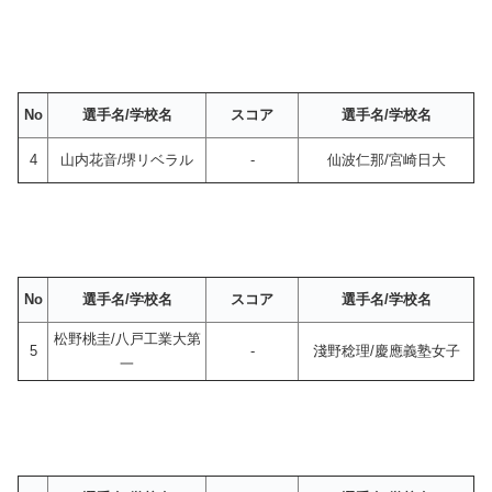
No
選手名/学校名
スコア
選手名/学校名
4
山内花音/堺リベラル
-
仙波仁那/宮崎日大
No
選手名/学校名
スコア
選手名/学校名
松野桃圭/八戸工業大第
5
-
淺野稔理/慶應義塾女子
一