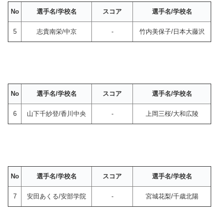
No
選手名/学校名
スコア
選手名/学校名
5
志貴南栄/中京
-
竹内美保子/日本大藤沢
No
選手名/学校名
スコア
選手名/学校名
6
山下千紗登/香川中央
-
上岡三桜/大和広陵
No
選手名/学校名
スコア
選手名/学校名
7
安田あくる/安部学院
-
宮城花梨/千歳北陽