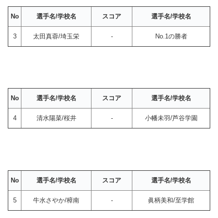
No
選手名/学校名
スコア
選手名/学校名
3
太田真蓉/埼玉栄
-
No.1の勝者
No
選手名/学校名
スコア
選手名/学校名
4
清水陽菜/桜井
-
小幡未羽/芦谷学園
No
選手名/学校名
スコア
選手名/学校名
5
牛水さやか/樟南
-
眞柄美和/至学館