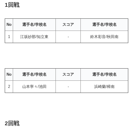
1回戦
No
選手名/学校名
スコア
選手名/学校名
1
江坂紗那/知立東
-
鈴木彩音/秋田南
No
選手名/学校名
スコア
選手名/学校名
2
山本寧々/池田
-
浜崎蘭/樟南
2回戦