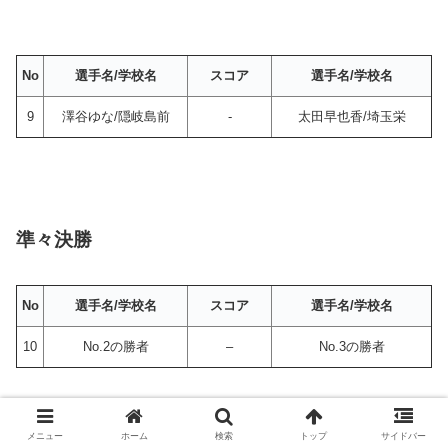
No
選手名/学校名
スコア
選手名/学校名
9
澤谷ゆな/隠岐島前
-
太田早也香/埼玉栄
準々決勝
No
選手名/学校名
スコア
選手名/学校名
10
No.2の勝者
–
No.3の勝者
メニュー
ホーム
検索
トップ
サイドバー