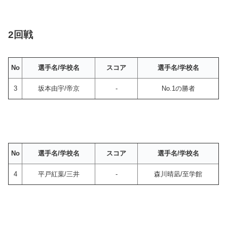
2回戦
No
選手名/学校名
スコア
選手名/学校名
3
坂本由宇/帝京
-
No.1の勝者
No
選手名/学校名
スコア
選手名/学校名
4
平戸紅葉/三井
-
森川晴凪/至学館