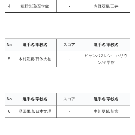
4
姫野笑琉/至学館
-
内野双葉/三井
No
選手名/学校名
スコア
選手名/学校名
ビャンバスレン ハリウ
5
木村彩夏/日体大柏
-
ン/至学館
No
選手名/学校名
スコア
選手名/学校名
6
品田果琉/日本文理
-
中川夏希/新宮