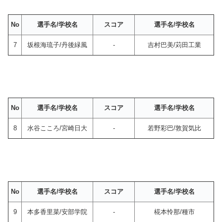
No
選手名/学校名
スコア
選手名/学校名
7
坂根海琉子/丹後緑風
-
吉村巴美/苅田工業
No
選手名/学校名
スコア
選手名/学校名
8
水谷こころ/宮崎日大
-
若野彩巴/敦賀気比
No
選手名/学校名
スコア
選手名/学校名
9
本多香里菜/安部学院
-
椛本怜那/種市