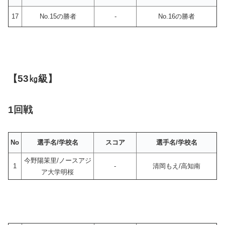
17
No.15の勝者
-
No.16の勝者
【53㎏級】
1回戦
No
選手名/学校名
スコア
選手名/学校名
今野陽茉里/ノースアジ
1
-
清岡もえ/高知南
ア大学明桜