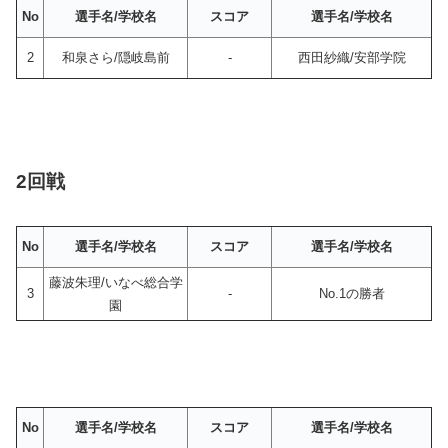
No
選手名/学校名
スコア
選手名/学校名
2
和泉さら/隠岐島前
-
西田紗織/安部学院
2回戦
No
選手名/学校名
スコア
選手名/学校名
藤波朱理/いなべ総合学
3
-
No.1の勝者
園
No
選手名/学校名
スコア
選手名/学校名