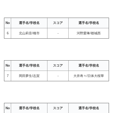
No
選手名/学校名
スコア
選手名/学校名
6
北山莉音/種市
-
河野愛琳/都城西
No
選手名/学校名
スコア
選手名/学校名
7
岡田夢生/志賀
-
大井寿々/日体大桜華
No
選手名/学校名
スコア
選手名/学校名