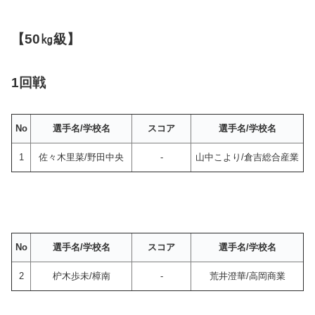
【50㎏級】
1回戦
No
選手名/学校名
スコア
選手名/学校名
1
佐々木里菜/野田中央
-
山中こより/倉吉総合産業
No
選手名/学校名
スコア
選手名/学校名
2
枦木歩未/樟南
-
荒井澄華/高岡商業