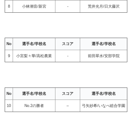
8
小林潮音/新宮
-
荒井光月/日大藤沢
No
選手名/学校名
スコア
選手名/学校名
9
小宮梨々華/高松農業
-
前田翠水/安部学院
No
選手名/学校名
スコア
選手名/学校名
10
No.2の勝者
–
弓矢紗希/いなべ総合学園