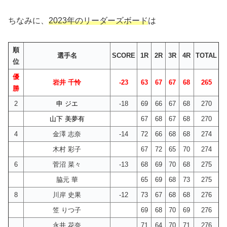
ちなみに、
2023年のリーダーズボード
は
順
選手名
SCORE
1R
2R
3R
4R
TOTAL
位
優
岩井 千怜
-23
63
67
67
68
265
勝
2
申 ジエ
-18
69
66
67
68
270
山下 美夢有
67
68
67
68
270
4
金澤 志奈
-14
72
66
68
68
274
木村 彩子
67
72
65
70
274
6
菅沼 菜々
-13
68
69
70
68
275
脇元 華
65
69
68
73
275
8
川岸 史果
-12
73
67
68
68
276
笠 りつ子
69
68
70
69
276
永井 花奈
71
64
70
71
276