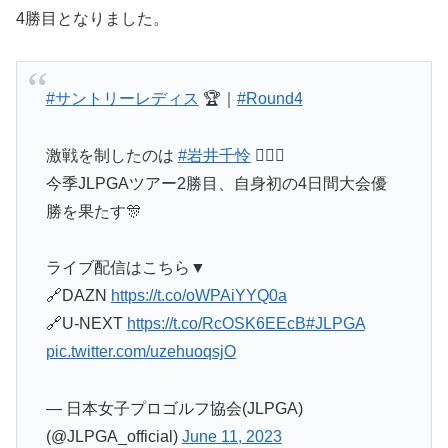
4勝目となりました。
#サントリーレディス
🏆｜
#Round4
激戦を制したのは
#岩井千怜
🏌️‍♀️👏
今季JLPGAツアー2勝目、自身初の4日間大会優
勝を果たす🎊
ライブ配信はこちら▼
🔗DAZN
https://t.co/oWPAiYYQ0a
🔗U-NEXT
https://t.co/RcOSK6EEcB
#JLPGA
pic.twitter.com/uzehuoqsjO
— 日本女子プロゴルフ協会(JLPGA)
(@JLPGA_official)
June 11, 2023