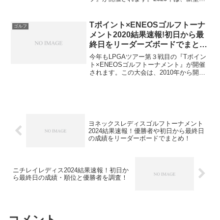
ロナウイルスの流行の影響により、LPGA
ツアーも開催が出来ませんでしたが、こ
のアース・モンダミンカップが開幕戦と
Tポイント×ENEOSゴルフトーナ
ゴルフ
なりました。そ...
メント2020結果速報!初日から最
終日をリーダーズボードでまと
め！
今年もLPGAツアー第３戦目の『Tポイン
ト×ENEOSゴルフトーナメント』が開催
されます。この大会は、2010年から開催
されていて、今年で１０回目になる、ま
だ新しい大会になります。今年の『Tポイ
ント×ENEOSゴルフトーナメント』の日
時や開...
ヨネックスレディスゴルフトーナメント
2024結果速報！優勝者や初日から最終日
の成績をリーダーボードでまとめ！
ニチレイレディス2024結果速報！初日か
ら最終日の成績・順位と優勝者を調査！
コメント