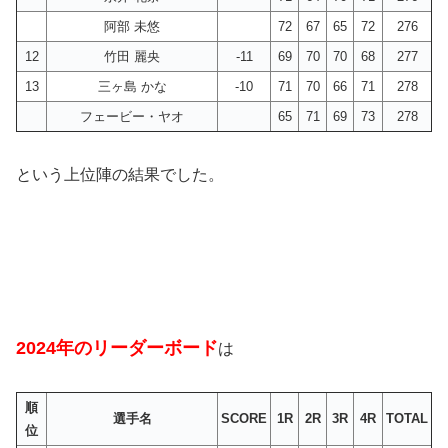
阿部 未悠
72
67
65
72
276
12
竹田 麗央
-11
69
70
70
68
277
13
三ヶ島 かな
-10
71
70
66
71
278
フェービー・ヤオ
65
71
69
73
278
という上位陣の結果でした。
2024年のリーダーボード
は
順
選手名
SCORE
1R
2R
3R
4R
TOTAL
位