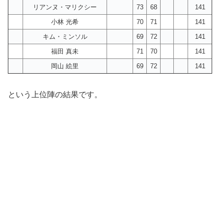
リアンヌ・マリクシー
73
68
141
小林 光希
70
71
141
キム・ミンソル
69
72
141
福田 真未
71
70
141
岡山 絵里
69
72
141
という上位陣の結果です。