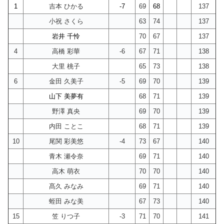
1
吉本 ひかる
-7
69
68
137
小祝 さくら
63
74
137
岩井 千怜
70
67
137
4
高橋 彩華
-6
67
71
138
大里 桃子
65
73
138
6
金田 久美子
-5
69
70
139
山下 美夢有
68
71
139
野澤 真央
69
70
139
内田 ことこ
68
71
139
10
尾関 彩美悠
-4
73
67
140
青木 瀬令奈
69
71
140
高木 萌衣
70
70
140
髙久 みなみ
69
71
140
蛭田 みな美
67
73
140
15
笠 りつ子
-3
71
70
141