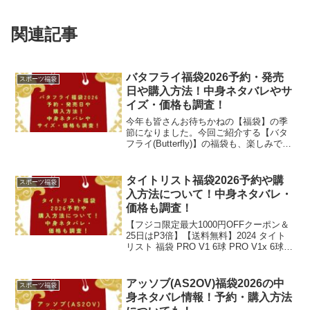
関連記事
バタフライ福袋2026予約・発売
スポーツ福袋
日や購入方法！中身ネタバレやサ
イズ・価格も調査！
今年も皆さんお待ちかねの【福袋】の季
節になりました。今回ご紹介する【バタ
フライ(Butterfly)】の福袋も、楽しみです
よね。「バタフライ」と言えば、1950年
に山口県で創業し、今や世界100ヵ国以上
で使用される世界的卓球用品メーカーで
タイトリスト福袋2026予約や購
スポーツ福袋
す...
入方法について！中身ネタバレ・
価格も調査！
【フジコ限定最大1000円OFFクーポン＆
25日はP3倍】【送料無料】2024 タイト
リスト 福袋 PRO V1 6球 PRO V1x 6球
ゴルフボール 打ち比べセット ウエストバ
ッグ1点 ボールポーチ1点 キャップ1点
【あす楽対応】価格...
アッソブ(AS2OV)福袋2026の中
スポーツ福袋
身ネタバレ情報！予約・購入方法