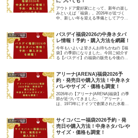
についても！
アウトドア愛好家にとって、新年の楽し
みといえば「福袋」。2026年が近づく
中、新しい年を迎える準備としてアウト
ドアアイテムの購入を検討している方も
多いのではないでしょうか。今年注目を
集めているのが、デザイン性と機能性を
バスデイ福袋2026の中身ネタバ
スポーツ福袋
両立した日本発のブラン...
レ情報！予約・購入方法を網羅！
今年もいよいよ皆さんお待ちかねの【福
袋】の季節になりました。今回ご紹介す
る【バスデイ】の福袋の販売も今後の展
開も楽しみですよね。「バスデイ」と言
えば、【大自然に鍛え上げられた技術集
団】を宣言するルアーの技術屋集団とい
アリーナ(ARENA)福袋2026予
スポーツ福袋
っても過言では無い魅力的...
約・発売日や購入方法！中身ネタ
バレやサイズ・価格も調査！
2026年の【アリーナ(ARENA)福袋】の季
節が近づいてきました。「アリーナ」
は、1973年にドイツで創業された水着ブ
ランドですが、日本ではデサント社が商
品展開をしています。水着の仕様もある
日突然変わったり、かなり競争が激しい
サイコバニー福袋2026予約・発
スポーツ福袋
業界ですが、...
売日や購入方法！中身ネタバレや
サイズ・価格も調査！