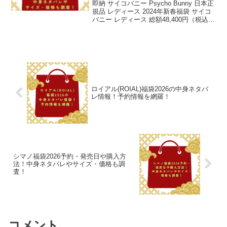
即納 サイコバニー Psycho Bunny 日本正
規品 レディース 2024年新春福袋 サイコ
バニー レディース 総額48,400円（税込）
以上封入！ 56％OFF～！人気福袋！ お早
めに！ レア福袋！ 【送料無料】 ゴルフ
ウェア価格：2...
ロイアル(ROIAL)福袋2026の中身ネタバ
レ情報！予約情報を網羅！
シマノ福袋2026予約・発売日や購入方
法！中身ネタバレやサイズ・価格も調
査！
コメント