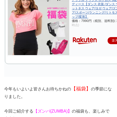
ディース【ダンス 衣装 /ダンス 
ットネス ウェア/ヨガ ウェア/ズ
ア/スポーツ/ランニング/リトモ
ップ/変形】
価格：7990円（税別、送料別)
(
時点)
楽
【福袋】
今年もいよいよ皆さんお待ちかねの
の季節にな
りました。
今回ご紹介する
【ズンバ(ZUMBA
)】
の福袋も、楽しみで