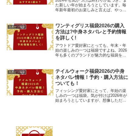
2024年も気がつけば終わりが近づき、ま
た新しい年が始まろうとしています。毎
年新年最初のお楽しみと言えば、やっぱ
り【福袋】ですよね！皆さんお楽しみの
【福袋】も色々あり、中身が最初から分
かっている福袋もあれば、開けてみるま
ワンティグリス福袋2026の購入
スポーツ福袋
で全く分からないもの...
方法は?中身ネタバレと予約情報
を詳しく!
アウトドア愛好家にとっても、年末・年
始の楽しみの一つは福袋ですよね。2026
年も多くのブランドが魅力的な福袋を販
売する予定ですが、その中でも注目を集
めるのが、元獣医が始めたという珍しい
アウトドアブランド「ワンティグリス
テイルウォーク福袋2026の中身
スポーツ福袋
(OneTigris)...
ネタバレ情報！予約・購入方法に
ついても！
フィッシング愛好家にとって、年始の楽
しみの一つは福袋。気が付けば2026年が
始まろうとしていますが、想像しただけ
で、なんだかワクワクしてきます。2026
年も多くのブランドが魅力的な福袋を販
売する予定ですが、その中でも注目を集
めるのが、日本の...