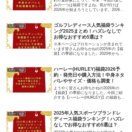
釣り愛好家にとって、年末・年始の楽し
みの一つは福袋ですよね。気が付けば
2026年が始まろうとしています。2026年
も多くのブランドが魅力的な福袋を販売
する予定ですが、その中でも注目を集め
るのが、高品質な釣り具ブランド「ゼス
ゴルフレディース人気福袋ランキ
スポーツ福袋
タ(XESTA)」...
ング2025まとめ！ハズレなしで
お得なおすすめ5選は？
※本ページはプロモーションが含まれて
います皆さんお待ちかねの2025年の【福
袋】の季節になりました。2020年から続
く新型コロナの影響で、思うようにゴル
フにも行けなかった方も多かったと思い
ますが、実はゴルフ人口が増えていると
ハーレー(HURLEY)福袋2026予
スポーツ福袋
いう説もあります...
約・発売日や購入方法！中身ネタ
バレやサイズ・価格も調査！
ようやく皆さんお待ちかねの2026年の
【福袋】の季節になりました。今回ご紹
介する【ハーレー(HURLEY)】の福袋も、
楽しみにされている方も多いのではない
でしょうか。「ハーレー」といえば、
1979年にアメリカのカリフォルニアでボ
2025年人気スポーツブランドレ
スポーツ福袋
ブ・ハーレー...
ディース福袋ランキング！ハズレ
なしでお得なおすすめ5選は？