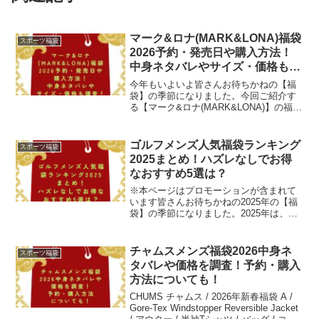
マーク&ロナ(MARK&LONA)福袋
スポーツ福袋
2026予約・発売日や購入方法！
中身ネタバレやサイズ・価格も調
査！
今年もいよいよ皆さんお待ちかねの【福
袋】の季節になりました。今回ご紹介す
る【マーク&ロナ(MARK&LONA)】の福袋
も、楽しみですよね。「マーク&ロナ」と
言えば、2007年に設立されたゴルフウェ
アブランドで、ハリウッドセレブカップ
ゴルフメンズ人気福袋ランキング
スポーツ福袋
ルの名前...
2025まとめ！ハズレなしでお得
なおすすめ5選は？
※本ページはプロモーションが含まれて
います皆さんお待ちかねの2025年の【福
袋】の季節になりました。2025年は、ゴ
ルフ場デビューの方も、ベテランゴルフ
ァーの方も、新しいゴルフウェアにチャ
レンジしてみてはいかがですか？とは言
チャムスメンズ福袋2026中身ネ
スポーツ福袋
っても、いざ新し...
タバレや価格を調査！予約・購入
方法についても！
CHUMS チャムス / 2026年新春福袋 A /
Gore-Tex Windstopper Reversible Jacket