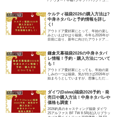
/ アウター / 半袖Tシャツ / バッグ / コイ
ンケース / おまけCHUMSグッズ / 合計5
点 / ...
ケルティ福袋2026の購入方法は?
スポーツ福袋
中身ネタバレと予約情報を詳し
く!
アウトドア愛好家にとって、年始の楽し
みといえばやはり福袋。今年も2026年が
目前に迫り、新年に向けたアウトドアア
イテムの準備を考え始めた方も多いので
はないでしょうか。毎年、多くのアウト
ドアブランドが福袋という形でその年の
鎌倉天幕福袋2026の中身ネタバ
スポーツ福袋
注目アイテムをお得に...
レ情報！予約・購入方法について
も！
アウトドア愛好家にとっても、年始の楽
しみの一つは福袋。気が付けば2026年が
始まろうとしていますが、想像しただけ
で、なんだかワクワクしてきます。2026
年も多くのブランドが魅力的な福袋を販
売する予定ですが、その中でも注目を集
ダイワ(Daiwa)福袋2026予約・発
スポーツ福袋
めるのが、日本の...
売日や購入方法！中身ネタバレや
価格も調査！
2026釣具のキャスティング福袋 ダイワ
25アルファス BF TW 8.5R(右)入りブラッ