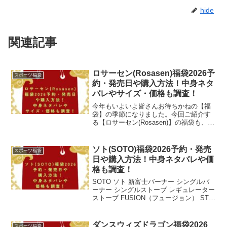
hide
関連記事
ロサーセン(Rosasen)福袋2026予
スポーツ福袋
約・発売日や購入方法！中身ネタ
バレやサイズ・価格も調査！
今年もいよいよ皆さんお待ちかねの【福
袋】の季節になりました。今回ご紹介す
る【ロサーセン(Rosasen)】の福袋も、楽
しみですよね。「ロサーセン」と言え
ば、1999年にアメリカのロサンゼルスで
創業されたゴルフブランドです。そのデ
ソト(SOTO)福袋2026予約・発売
スポーツ福袋
ザインテーマ...
日や購入方法！中身ネタバレや価
格も調査！
SOTO ソト 新富士バーナー シングルバ
ーナー シングルストーブ レギュレーター
ストーブ FUSION（フュージョン） ST-
330のお得な3点セット ST-330 ST-7601
ST-SC20 福袋価格：10745円（税別、送
料別)(...
ダンスウィズドラゴン福袋2026
スポーツ福袋