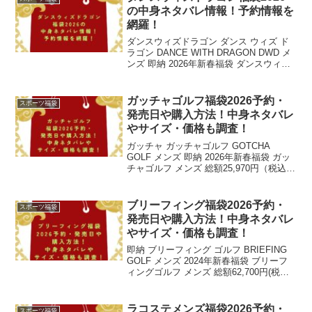
の中身ネタバレ情報！予約情報を
網羅！
ダンスウィズドラゴン ダンス ウィズ ド
ラゴン DANCE WITH DRAGON DWD メ
ンズ 即納 2026年新春福袋 ダンスウィズ
ドラゴン メンズ 総額77,000円(税込)以上
55％OFF〜 福袋 希少！人気福袋！数量限
定 【送...
ガッチャゴルフ福袋2026予約・
スポーツ福袋
発売日や購入方法！中身ネタバレ
やサイズ・価格も調査！
ガッチャ ガッチャゴルフ GOTCHA
GOLF メンズ 即納 2026年新春福袋 ガッ
チャゴルフ メンズ 総額25,970円（税込）
以上封入 55％OFF以上 希少！人気福袋！
M〜3Lまでご用意 【送料無料】 ゴルフウ
ェア価格：11,55...
ブリーフィング福袋2026予約・
スポーツ福袋
発売日や購入方法！中身ネタバレ
やサイズ・価格も調査！
即納 ブリーフィング ゴルフ BRIEFING
GOLF メンズ 2024年新春福袋 ブリーフ
ィングゴルフ メンズ 総額62,700円(税込
み）以上封入 54％OFF～ ウェア3点入り
福袋 レア！人気ブランド！お早めに！
【送料無料】 ゴル...
ラコステメンズ福袋2026予約・
スポーツ福袋