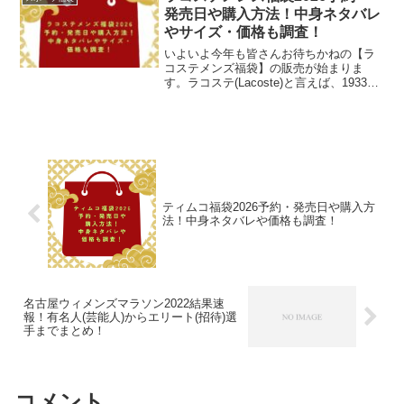
発売日や購入方法！中身ネタバレ
やサイズ・価格も調査！
いよいよ今年も皆さんお待ちかねの【ラ
コステメンズ福袋】の販売が始まりま
す。ラコステ(Lacoste)と言えば、1933年
設立のフランスの元プロテニスプレーヤ
ーであるルネ・ラコステ氏が創業したア
パレルブランドで、以前はテニスラケッ
トも生産して...
ティムコ福袋2026予約・発売日や購入方
法！中身ネタバレや価格も調査！
名古屋ウィメンズマラソン2022結果速
報！有名人(芸能人)からエリート(招待)選
手までまとめ！
コメント