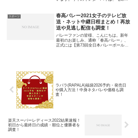
君の汗と涙 北信越総体2021】という名
称の下、競技数３０競技、参加人数約
36,283人という規模で行われる大会とい
春高バレー2021女子のテレビ放
スポーツ
う事にな...
送・ネット中継日程まとめ！再放
送や見逃し配信も調査！
バレーファンの皆様、こんにちは。新年
最初のお楽しみ、通称「春高バレー」、
正式には【第73回全日本バレーボール高
等学校選手権大会】が2021年の新年早々
から開催されます。スター選手への登竜
門的なこの大会も、2020年に流行した新
型コロナウイル...
ラパラ(RAPALA)福袋2026予約・発売日
や購入方法！中身ネタバレや価格も調
査！
楽天スーパーレディース2022結果速報！
初日から最終日の成績・順位と優勝者を
調査！