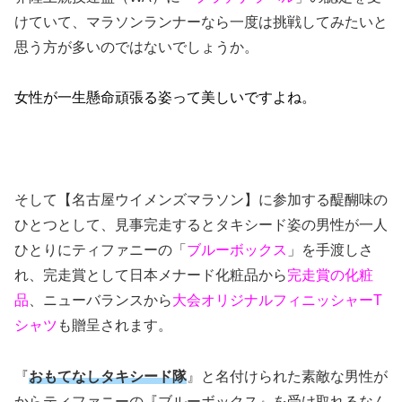
けていて、マラソンランナーなら一度は挑戦してみたいと
思う方が多いのではないでしょうか。
女性が一生懸命頑張る姿って美しいですよね。
そして【名古屋ウイメンズマラソン】に参加する醍醐味の
ひとつとして、
見事完走するとタキシード姿の男性が一人
ひとりにティファニーの「
ブルーボックス
」を手渡しさ
れ、完走賞として日本メナード化粧品から
完走賞の
化粧
品
、ニューバランスから
大会
オリジナルフィニッシャーT
シャツ
も贈呈されます。
『
おもてなしタキシード隊
』と名付けられた素敵な男性が
からティファニーの『ブルーボックス』を受け取れるなん