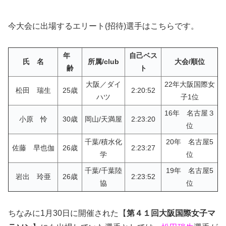
今大会に出場するエリート(招待)選手はこちらです。
年
自己ベス
氏 名
所属/club
大会/順位
齢
ト
大阪／ダイ
22年大阪国際女
松田 瑞生
25歳
2:20:52
ハツ
子1位
16年 名古屋３
小原 怜
30歳
岡山/天満屋
2:23:20
位
千葉/積水化
20年 名古屋5
佐藤 早也伽
26歳
2:23:27
学
位
千葉/千葉陸
19年 名古屋5
岩出 玲亜
26歳
2:23:52
協
位
ちなみに1月30日に開催された【
第４１回大阪国際女子マ