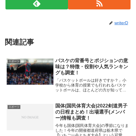
writerD
関連記事
バスケの背番号とポジションの意
スポーツ
味は？特徴・役割や人気ランキン
グも調査！
「バスケットボールは好きですか？」小
学校から体育の授業でも行われるバスケ
ットボールは、ほとんどの方が知ってい
る競技ですが、長い年月をかけて、徐々
に人気が高まってきた気がします。NBA
の人気選手だった、マイケル・ジョーダ
国体(国民体育大会)2022剣道男子
スポーツ
ン選手とナイキがコラボ...
の日程まとめ！出場選手(メンバ
ー)情報も調査！
今年も国体(国民体育大会)の季節になりま
した！今年の開催都道府県は栃木県で
【いちご一会とちぎ大会】という可愛ら