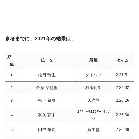
参考までに、2021年の結果は、
順
所属
氏 名
タイム
位
１
松田 瑞生
ダイハツ
2:21:51
２
佐藤 早也伽
積水化学
2:24:32
３
松下 菜摘
天満屋
2:26:26
ﾕﾆﾊﾞｰｻﾙｴﾝﾀｰﾃｲﾝﾒ
４
和久 夢来
2:26:30
ﾝﾄ
5
田中 華絵
資生堂
2:26:49