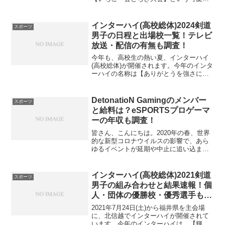
しい大会名となっています。かかげられ
る「夢を感動へ。感動を未来へ。」とい
うスローガンには、アスリートたちが夢
インターハイ(高校総体)2024剣道
スポーツ
に向かって突き進む姿と...
男子の日程と出場校一覧！テレビ
放送・配信の有無も調査！
今年も、高校生の熱い夏、インターハイ
(高校総体)が開催されます。今年のインタ
ーハイの名称は【ありがとうを強さに変
えて 北部九州総体 2024】で、7/21(日)～
8/20(火)の日程で、福岡県、佐賀県、長崎
県、大分県で開催され、剣道は大分県...
DetonatioN Gamingのメンバー
スポーツ
と給料は？eSPORTSプロゲーマ
ーの年収も調査！
皆さん、こんにちは。2020年の春、世界
的な新型コロナウイルスの影響で、あら
ゆるイベントが延期や中止に追い込まれ
ていて、季節的に、今からスタートして
いくはずのスポーツイベントも、軒並み
開催出来ない状態になっています。た
インターハイ(高校総体)2021剣道
スポーツ
だ、その中でもeSPO...
男子の組み合わせと結果速報！個
人・団体の優勝校・優秀選手も調
査！
2021年7月24日(土)から福井県を主会場
に、北信越でインターハイが開催されて
います。今年のインターハイは、【輝け