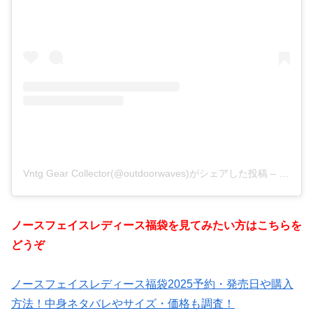
Vntg Gear Collector(@outdoorwaves)がシェアした投稿
–
2020
ノースフェイスレディース福袋を見てみたい方はこちらを
どうぞ
ノースフェイスレディース福袋2025予約・発売日や購入
方法！中身ネタバレやサイズ・価格も調査！