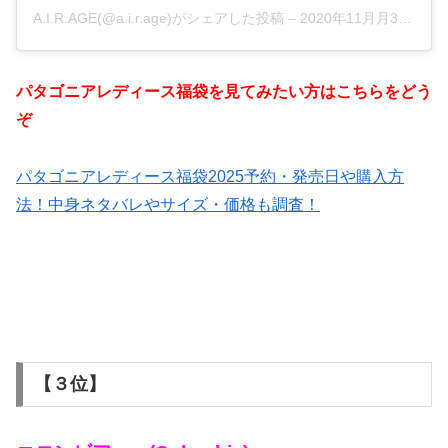
A.I.R.AGE(@a.i.r.age)がシェアした投稿
–
2020年11月月3日午前2時43分PST
パタゴニアレディース福袋を見てみたい方はこちらをどう
ぞ
パタゴニアレディース福袋2025予約・発売日や購入方
法！中身ネタバレやサイズ・価格も調査！
【３位】