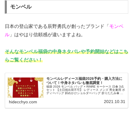
モンベル
日本の登山家である辰野勇氏が創ったブランド「
モンベ
ル
」はやはり信頼感が違いますよね。
そんなモンベル福袋の中身ネタバレや予約開始などはこち
らご覧ください！
モンベルレディース福袋2026予約・購入方法に
ついて！中身ネタバレも徹底調査！
福袋 2026 モンベル バッグ × RINRE キーケース 日傘 3点
セット 【土日祝出荷不可】 レディース メンズ 男女兼用 ボ
ディーバッグ 斜めかけショルダーバッグ 折りたたみ傘 晴
雨兼用 RINRE mont-bell価格：9,98...
2021.10.31
hidecchyo.com