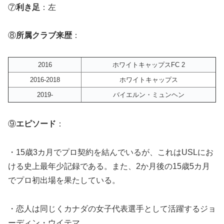
⑦
利き足
：左
⑧
所属クラブ来歴
：
2016
ホワイトキャップスFC 2
2016-2018
ホワイトキャップス
2019-
バイエルン・ミュンヘン
⑨
エピソード
：
・15歳3カ月でプロ契約を結んでいるが、これはUSLにお
ける史上最年少記録である。また、2か月後の15歳5カ月
でプロ初出場を果たしている。
・恋人は同じくカナダの女子代表選手として活躍するジョ
ーディン・ウイテマ。