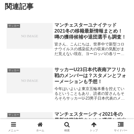
関連記事
マンチェスターユナイテッド
サッカー
2021冬の移籍最新情報まとめ！
噂の獲得候補や退団選手も調査！
皆さん、こんにちは。世界中で新型コロ
ナウイルスの感染拡大の収束の気配がま
だ見えない現在、ヨーロッパの各リーグ
においても未だ「無観客」や「人数制
限」を強いられている状況が続いていま
す。一刻も早く以前の状態に戻れる日を
サッカーU23日本代表南アフリカ
サッカー
願うばかりです。さて、今回...
戦のメンバーは？スタメンとフォ
ーメーションも予想！
今年はいよいよ東京五輪本番を控えてい
るということもあり、読者の皆さんもそ
ろそろサッカーU-23男子日本代表のメン
バーが気になってきているところではな
いでしょうか。先月行われたAFC U-23選
手権での予選敗退も記憶に新しく、サッ
マンチェスターシティ2021冬の
サッカー
カーファンの...
最新移籍情報まとめ！獲得と放出
の噂の補強・退団リスト一覧！
メニュー
ホーム
検索
トップ
サイドバー
皆さん、こんにちわ！新たな年を迎え、