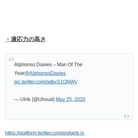
・適応力の高さ
Alphonso Davies – Man Of The
Year
@AlphonsoDavies
pic.twitter.com/gdkxS1ONWy
— Ulrik (@Ulroud)
May 25, 2020
https://platform.twitter.com/widgets.js