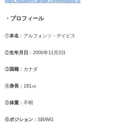
https://platform.twitter.com/widgets.js
・プロフィール
①
本名
：アルフォンソ・デイビス
②
生年月日
：2000年11月2日
③
国籍
：カナダ
④
身長
：181㎝
⑤
体重
：不明
⑥
ポジション
：SB/WG