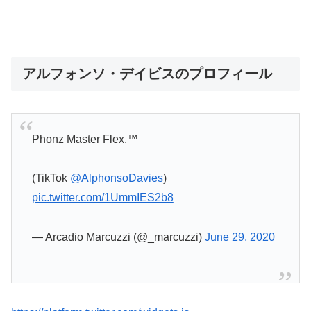
アルフォンソ・デイビスのプロフィール
Phonz Master Flex.™️
(TikTok
@AlphonsoDavies
)
pic.twitter.com/1UmmIES2b8
— Arcadio Marcuzzi (@_marcuzzi)
June 29, 2020