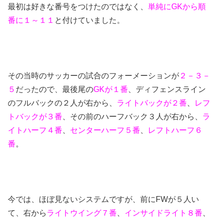
最初は好きな番号をつけたのではなく、
単純にGKから順
番に１～１１
と付けていました。
その当時のサッカーの試合のフォーメーションが
２－３－
５
だったので、最後尾の
GKが１番
、ディフェンスライン
のフルバックの２人が右から、
ライトバックが２番
、
レフ
トバックが３番
、その前のハーフバック３人が右から、
ラ
イトハーフ４番
、
センターハーフ５番
、
レフトハーフ６
番
。
今では、ほぼ見ないシステムですが、前にFWが５人い
て、右から
ライトウイング７番
、
インサイドライト８番
、