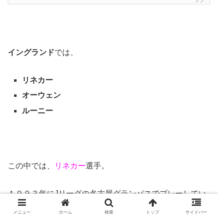
イングランド
では、
リネカー
オーウェン
ルーニー
この中では、
リネカー
選手。
１９９３年にJリーグの名古屋グランパスでプレーしてい
たので、ご存知の方も多いと思いますが、
メニュー
ホーム
検索
トップ
サイドバー