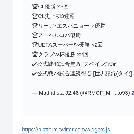
🏆CL優勝 ×3回
🏆CL史上初3連覇
🏆リーガ･エスパニョーラ優勝
🏆スーペルコパ優勝
🏆UEFAスーパー杯優勝 ×2回
🏆クラブW杯優勝 ×2回
✔️公式戦40試合無敗 [スペイン記録]
✔️公式戦73試合連続得点 [世界記録(タイ)]
— Madridista 92:48 (@RMCF_Minuto93)
https://platform.twitter.com/widgets.js