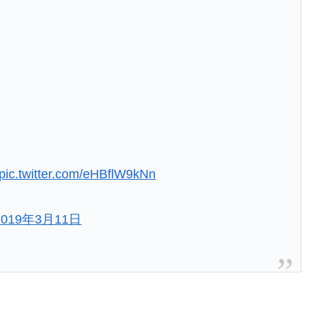
pic.twitter.com/eHBflW9kNn
2019年3月11日