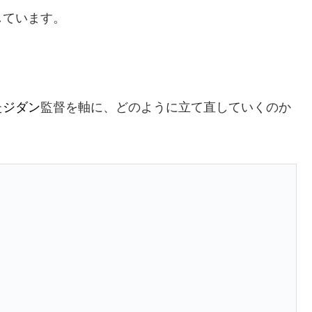
しています。
た
ジダン
監督を軸に、どのように立て直していくのか