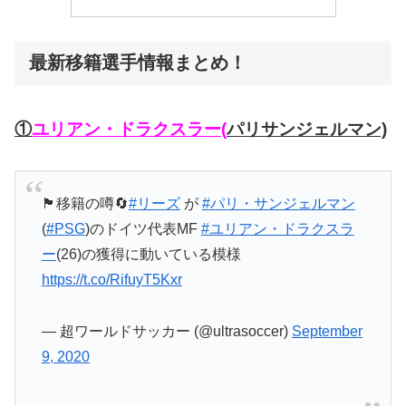
最新移籍選手情報まとめ！
①
ユリアン・ドラクスラー(
パリサンジェルマン)
🏴󠁧󠁢󠁥󠁮󠁧󠁿移籍の噂🔄
#リーズ
が
#パリ・サンジェルマン
(
#PSG
)のドイツ代表MF
#ユリアン・ドラクスラ
ー
(26)の獲得に動いている模様
https://t.co/RifuyT5Kxr
— 超ワールドサッカー (@ultrasoccer)
September
9, 2020