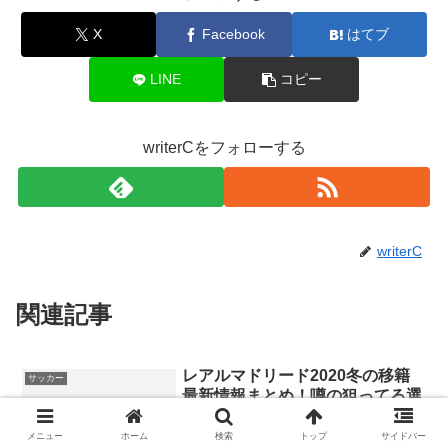
X
Facebook
はてブ
LINE
コピー
writerCをフォローする
writerC
関連記事
レアルマドリード2020冬の移籍
サッカー
最新情報まとめ！噂の狙ってる選
手や若手と退団も調査！
メニュー
ホーム
検索
トップ
サイドバー
CL3連覇の偉業を果たしたレアルマドリ