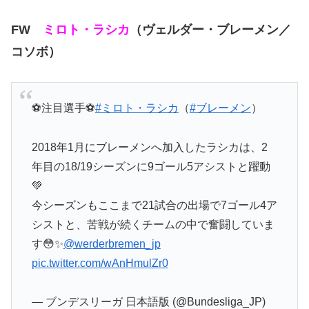
FW
ミロト・ラシカ
（ヴェルダー・ブレーメン／
コソボ）
⚽注目選手⚽
#ミロト・ラシカ
（
#ブレーメン
）
2018年1月にブレーメンへ加入したラシカは、2
年目の18/19シーズンに9ゴール5アシストと躍動
💚
今シーズンもここまで21試合の出場で7ゴール4ア
シストと、苦戦が続くチームの中で奮闘していま
す😳✨
@werderbremen_jp
pic.twitter.com/wAnHmulZr0
— ブンデスリーガ 日本語版 (@Bundesliga_JP)