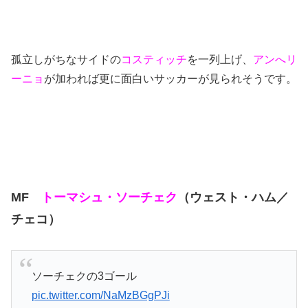
孤立しがちなサイドの
コスティッチ
を一列上げ、
アンへリ
ーニョ
が加われば更に面白いサッカーが見られそうです。
MF
トーマシュ・ソーチェク
（ウェスト・ハム／
チェコ）
ソーチェクの3ゴール
pic.twitter.com/NaMzBGgPJi