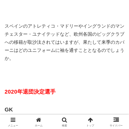
スペインのアトレティコ・マドリーやイングランドのマン
チェスター・ユナイテッドなど、欧州各国のビッグクラブ
への移籍が取沙汰されてはいますが、果たして来季のカバ
ーニはどのユニフォームに袖を通すこととなるのでしょう
か。
2020年退団決定選手
GK
メニュー
ホーム
検索
トップ
サイドバー
マルシン・ブルカ
→ カルタヘナ