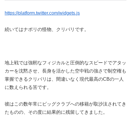
https://platform.twitter.com/widgets.js
続いてはナポリの怪物、クリバリです。
地上戦では強靭なフィジカルと圧倒的なスピードでアタッ
カーを沈黙させ、長身を活かした空中戦の強さで制空権も
掌握できるクリバリは、間違いなく現代最高のCBの一人
に数えられる筈です。
彼はこの数年常にビッグクラブへの移籍が取沙汰されてき
たものの、その度に結果的に残留してきました。