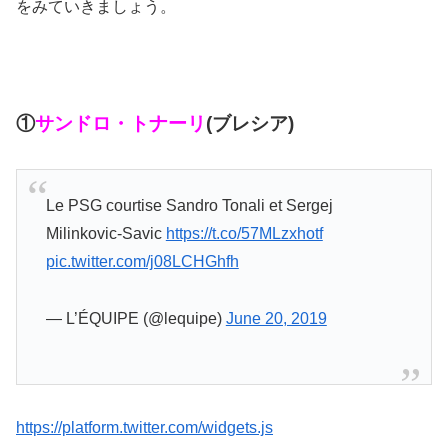
をみていきましょう。
①
サンドロ・トナーリ
(ブレシア)
Le PSG courtise Sandro Tonali et Sergej
Milinkovic-Savic
https://t.co/57MLzxhotf
pic.twitter.com/j08LCHGhfh
— L’ÉQUIPE (@lequipe)
June 20, 2019
https://platform.twitter.com/widgets.js