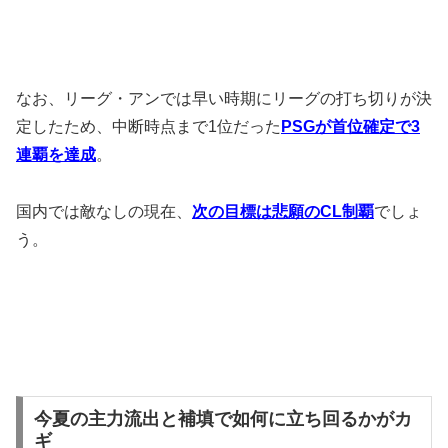
なお、リーグ・アンでは早い時期にリーグの打ち切りが決
定したため、中断時点まで1位だった
PSGが首位確定で3
連覇を達成
。
国内では敵なしの現在、
次の目標は悲願のCL制覇
でしょ
う。
今夏の主力流出と補填で如何に立ち回るかがカ
ギ