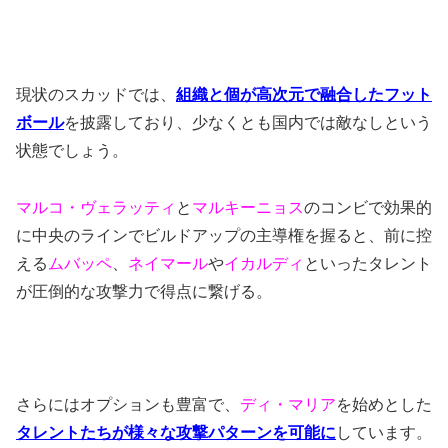
現状のスカッドでは、
組織と個が高次元で融合したフット
ボール
を披露しており、少なくとも国内では敵なしという
状態でしょう。
マルコ・ヴェラッティ
と
マルキーニョス
のコンビで効果的
に中央のラインでビルドアップの主導権を握ると、前に控
える
ムバッペ
、
ネイマール
や
イカルディ
といったタレント
が圧倒的な攻撃力で得点に繋げる。
さらにはオプションも豊富で、
ディ・マリア
を始めとした
タレントたちが様々な攻撃パターンを可能に
しています。